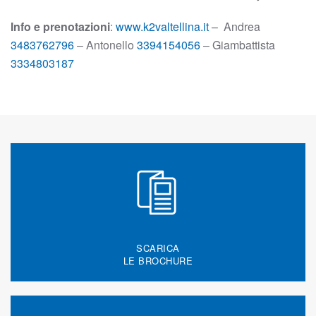
Info e prenotazioni
:
www.k2valtellina.it
– Andrea
3483762796
– Antonello
3394154056
– Giambattista
3334803187
SCARICA
LE BROCHURE