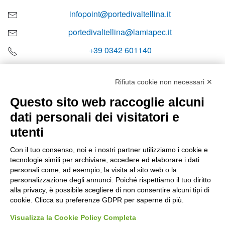
infopoint@portedivaltellina.it
portedivaltellina@lamiapec.it
+39 0342 601140
Rifiuta cookie non necessari ✕
Questo sito web raccoglie alcuni
Orari di apertura
dati personali dei visitatori e
Lun-ven
utenti
08:00 – 12:10 / 14:00 – 18:10
Con il tuo consenso, noi e i nostri partner utilizziamo i cookie e
tecnologie simili per archiviare, accedere ed elaborare i dati
Sabato
personali come, ad esempio, la visita al sito web o la
08:00 – 12:10
personalizzazione degli annunci. Poiché rispettiamo il tuo diritto
alla privacy, è possibile scegliere di non consentire alcuni tipi di
cookie. Clicca su preferenze GDPR per saperne di più.
Domenica e festivi
CHIUSO
Visualizza la Cookie Policy Completa