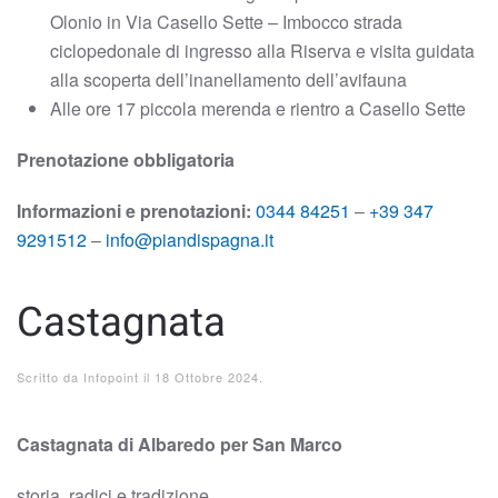
Olonio in Via Casello Sette – Imbocco strada
ciclopedonale di ingresso alla Riserva e visita guidata
alla scoperta dell’inanellamento dell’avifauna
Alle ore 17 piccola merenda e rientro a Casello Sette
Prenotazione obbligatoria
Informazioni e prenotazioni:
0344 84251
–
+39 347
9291512
–
info@piandispagna.it
Castagnata
Scritto da
Infopoint
il
18 Ottobre 2024
.
Castagnata di Albaredo per San Marco
storia, radici e tradizione