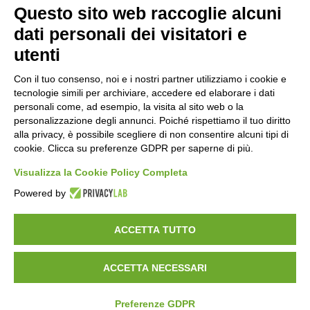
Questo sito web raccoglie alcuni
Orari di apertura
dati personali dei visitatori e
Lun-ven
utenti
08:00 – 12:10 / 14:00 – 18:10
Con il tuo consenso, noi e i nostri partner utilizziamo i cookie e
tecnologie simili per archiviare, accedere ed elaborare i dati
Sabato
personali come, ad esempio, la visita al sito web o la
08:00 – 12:10
personalizzazione degli annunci. Poiché rispettiamo il tuo diritto
alla privacy, è possibile scegliere di non consentire alcuni tipi di
cookie. Clicca su preferenze GDPR per saperne di più.
Domenica e festivi
CHIUSO
Visualizza la Cookie Policy Completa
Powered by
ACCETTA TUTTO
ACCETTA NECESSARI
©
2026
Consorzio Turistico Porte di Valtellina. All rights reserved.
Powered by
Noratech
Privacy Policy
Preferenze GDPR
Cookie Policy