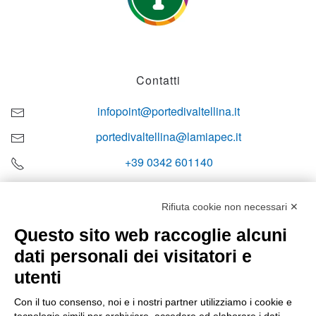
Contatti
infopoint@portedivaltellina.it
portedivaltellina@lamiapec.it
+39 0342 601140
Rifiuta cookie non necessari ✕
Questo sito web raccoglie alcuni
Orari di apertura
dati personali dei visitatori e
Lun-ven
utenti
08:00 – 12:10 / 14:00 – 18:10
Con il tuo consenso, noi e i nostri partner utilizziamo i cookie e