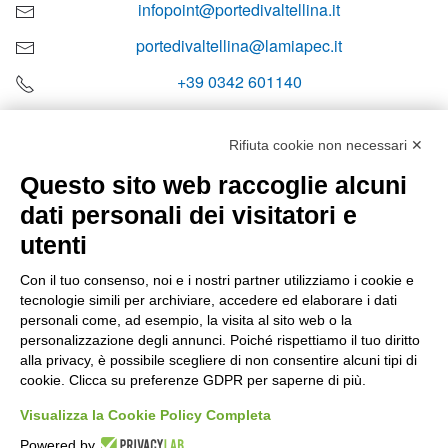
infopoint@portedivaltellina.it
portedivaltellina@lamiapec.it
+39 0342 601140
Rifiuta cookie non necessari ✕
Questo sito web raccoglie alcuni
Orari di apertura
dati personali dei visitatori e
Lun-ven
utenti
08:00 – 12:10 / 14:00 – 18:10
Con il tuo consenso, noi e i nostri partner utilizziamo i cookie e
tecnologie simili per archiviare, accedere ed elaborare i dati
Sabato
personali come, ad esempio, la visita al sito web o la
08:00 – 12:10
personalizzazione degli annunci. Poiché rispettiamo il tuo diritto
alla privacy, è possibile scegliere di non consentire alcuni tipi di
cookie. Clicca su preferenze GDPR per saperne di più.
Domenica e festivi
CHIUSO
Visualizza la Cookie Policy Completa
Powered by