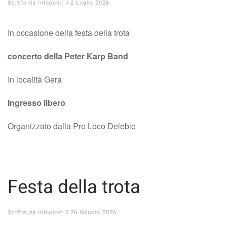
Scritto da
Infopoint
il
2 Luglio 2026
.
In occasione della festa della trota
concerto della Peter Karp Band
In località Gera
Ingresso libero
Organizzato dalla Pro Loco Delebio
Festa della trota
Scritto da
Infopoint
il
26 Giugno 2026
.