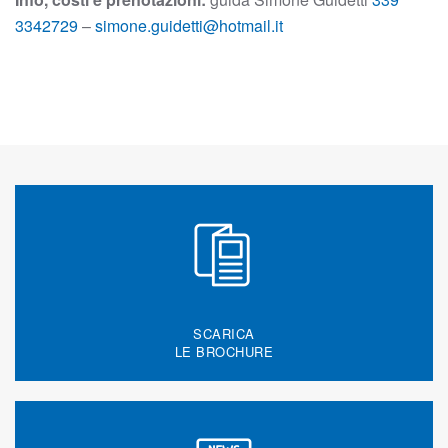
3342729
–
simone.guidetti@hotmail.it
SCARICA
LE BROCHURE