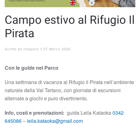
Campo estivo al Rifugio Il
Pirata
Scritto da
Infopoint
il
27 Marzo 2026
.
Con le guide nel Parco
Una settimana di vacanza al Rifugio il Pirata nell’ambiente
naturale della Val Tartano, con giornate di escursioni
alternate a giochi e puro divertimento.
Info, costi e prenotazioni:
guida Leila Kataoka
0342
645086
–
leila.kataoka@gmail.com