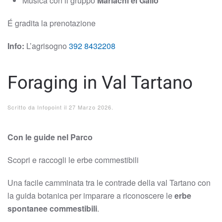
Musica con il gruppo
Mariachi el Gallo
É gradita la prenotazione
Info:
L’agrisogno
392 8432208
Foraging in Val Tartano
Scritto da
Infopoint
il
27 Marzo 2026
.
Con le guide nel Parco
Scopri e raccogli le erbe commestibili
Una facile camminata tra le contrade della val Tartano con
la guida botanica per imparare a riconoscere le
erbe
spontanee commestibili
.