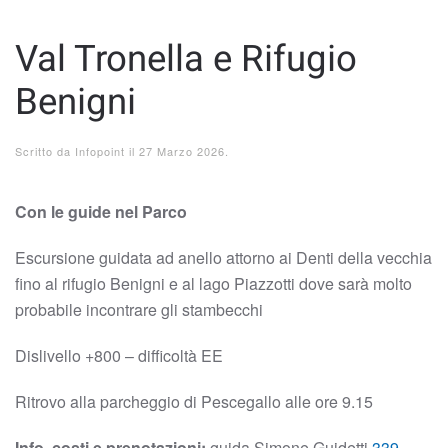
Val Tronella e Rifugio
Benigni
Scritto da
Infopoint
il
27 Marzo 2026
.
Con le guide nel Parco
Escursione guidata ad anello attorno ai Denti della vecchia
fino al rifugio Benigni e al lago Piazzotti dove sarà molto
probabile incontrare gli stambecchi
Dislivello +800 – difficoltà EE
Ritrovo alla parcheggio di Pescegallo alle ore 9.15
Info, costi e prenotazioni:
guida Simone Guidetti
339