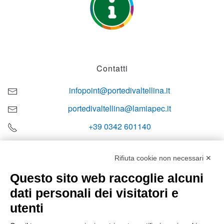
Contatti
infopoint@portedivaltellina.it
portedivaltellina@lamiapec.it
+39 0342 601140
Rifiuta cookie non necessari ✕
Questo sito web raccoglie alcuni
Orari di apertura
dati personali dei visitatori e
Lun-ven
utenti
08:00 – 12:10 / 14:00 – 18:10