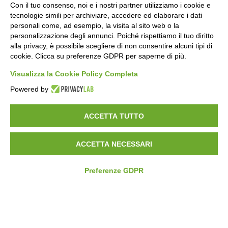
Residenza Piana di Fenile
Con il tuo consenso, noi e i nostri partner utilizziamo i cookie e
tecnologie simili per archiviare, accedere ed elaborare i dati
personali come, ad esempio, la visita al sito web o la
personalizzazione degli annunci. Poiché rispettiamo il tuo diritto
alla privacy, è possibile scegliere di non consentire alcuni tipi di
Casa Azzurra
cookie. Clicca su preferenze GDPR per saperne di più.
Visualizza la Cookie Policy Completa
Powered by
B&B Aria di Montagna
ACCETTA TUTTO
ACCETTA NECESSARI
Olmo Garden Apartment
Preferenze GDPR