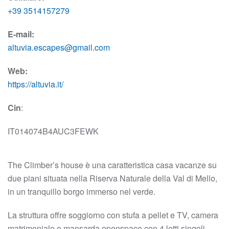
+39 3514157279
E-mail:
altuvia.escapes@gmail.com
Web:
https://altuvia.it/
Cin
:
IT014074B4AUC3FEWK
The Climber’s house è una caratteristica casa vacanze su
due piani situata nella Riserva Naturale della Val di Mello,
in un tranquillo borgo immerso nel verde.
La struttura offre soggiorno con stufa a pellet e TV, camera
matrimoniale e mansarda openspace con 4 letti singoli.