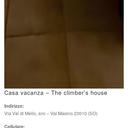
Casa vacanza – The climber’s house
Indirizzo:
Via Val di Mello, snc – Val Masino 23010 (SO)
Cellulare: