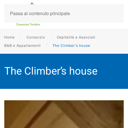
Passa al contenuto principale
Home
Consorzio
Ospitalità e Associati
B&B e Appartamenti
The Climber’s house
The Climber’s house