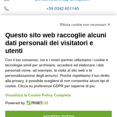
+39 0342 601140
Rifiuta cookie non necessari ✕
Questo sito web raccoglie alcuni
Orari di apertura
dati personali dei visitatori e
Lun-ven
utenti
08:00 – 12:10 / 14:00 – 18:10
Con il tuo consenso, noi e i nostri partner utilizziamo i cookie e
tecnologie simili per archiviare, accedere ed elaborare i dati
Sabato
personali come, ad esempio, la visita al sito web o la
08:00 – 12:10
personalizzazione degli annunci. Poiché rispettiamo il tuo diritto
alla privacy, è possibile scegliere di non consentire alcuni tipi di
cookie. Clicca su preferenze GDPR per saperne di più.
Domenica e festivi
CHIUSO
Visualizza la Cookie Policy Completa
Powered by
ACCETTA TUTTO