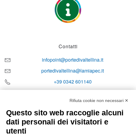
Contatti
infopoint@portedivaltellina.it
portedivaltellina@lamiapec.it
+39 0342 601140
Rifiuta cookie non necessari ✕
Questo sito web raccoglie alcuni
Orari di apertura
dati personali dei visitatori e
Lun-ven
utenti