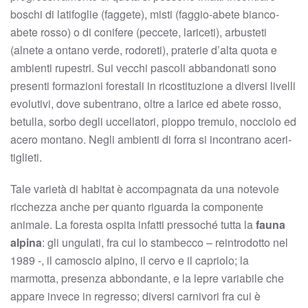
boschi di latifoglie (faggete), misti (faggio-abete bianco-
abete rosso) o di conifere (peccete, lariceti), arbusteti
(alnete a ontano verde, rodoreti), praterie d’alta quota e
ambienti rupestri. Sui vecchi pascoli abbandonati sono
presenti formazioni forestali in ricostituzione a diversi livelli
evolutivi, dove subentrano, oltre a larice ed abete rosso,
betulla, sorbo degli uccellatori, pioppo tremulo, nocciolo ed
acero montano. Negli ambienti di forra si incontrano aceri-
tiglieti.
Tale varietà di habitat è accompagnata da una notevole
ricchezza anche per quanto riguarda la componente
animale. La foresta ospita infatti pressoché tutta la
fauna
alpina
: gli ungulati, fra cui lo stambecco – reintrodotto nel
1989 -, il camoscio alpino, il cervo e il capriolo; la
marmotta, presenza abbondante, e la lepre variabile che
appare invece in regresso; diversi carnivori fra cui è