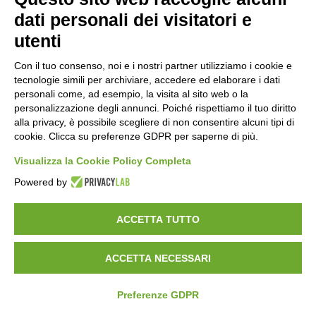
lungimiranza perché il loro “terreno di gioco” venisse
dati personali dei visitatori e
preservato. Erano gli anni in cui si cominciavano a
utenti
raccogliere i frutti della predicazione di Antonio Cederna, il
Con il tuo consenso, noi e i nostri partner utilizziamo i cookie e
vero pioniere della difesa del territorio italiano, ma la strada
tecnologie simili per archiviare, accedere ed elaborare i dati
da percorrere era ancora lunga e piena di mediazioni. La
personali come, ad esempio, la visita al sito web o la
più complessa delle quali aveva come oggetto il diritto di
personalizzazione degli annunci. Poiché rispettiamo il tuo diritto
alla privacy, è possibile scegliere di non consentire alcuni tipi di
quanti (agricoltori “melat” e cavatori di granito) traevano il
cookie. Clicca su preferenze GDPR per saperne di più.
loro sostentamento dalla valle e vedevano un intervento
legislativo volto alla sua difesa come l’ennesima
Visualizza la Cookie Policy Completa
complicazione in una lotta secolare per strappare il loro
Powered by
sostentamento a una natura avara. La mediazione è stata
lunga e complessa, ma si è rivelata fruttuosa. Così, quando
ACCETTA TUTTO
nel gennaio del 2009 la Regione Lombardia ha posto sotto
tutela questo paradiso, la storia della Valle ha imboccato
ACCETTA NECESSARI
un percorso in cui quanti amano questo lembo di territorio
hanno davvero visto il compiersi di un cammino.
Preferenze GDPR