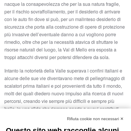
nacque la consapevolezza che per la sua natura fragile,
per il rischio sovraffollamento, per il desiderio di arrivare
con le auto fin dove si può, per un malinteso desiderio di
sicurezza che porta alla costruzione di opere di protezione
più invasive dell’eventuale danno a cui vogliono porre
rimedio, oltre che per la necessità atavica di sfruttare le
risorse naturali del luogo, la Val di Mello era esposta a
troppi attacchi diversi per potersi difendere da sola.
Intanto la notorietà della Valle superava i confini italiani e
alcune delle sue vie diventavano mete di pellegrinaggio di
scalatori prima italiani e poi provenienti da tutto il mondo,
molti dei quali diedero nuovo impulso alla ricerca di nuovi
percorsi, creando vie sempre più difficili e sempre più
belle, in una sfida che riamane aperta a nuovi contributi.
Rifiuta cookie non necessari ✕
LA RISERVA
Questo sito web raccoglie alcuni
Sono stati gli scalatori a spendersi in prima fila e con