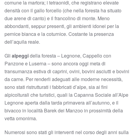
comune la martora; i tetraonidi, che registrano elevate
densità con il gallo forcello (che nella foresta ha situato
due arene di canto) e il francolino di monte. Meno
abbondanti, seppur presenti, gli ambienti idonei per la
pernice bianca e la coturnice. Costante la presenza
dell’aquila reale.
Gli
alpeggi
della foresta – Legnone, Cappello con
Panzone e Luserna – sono ancora oggi meta di
transumanza estiva di caprini, ovini, bovini asciutti e bovini
da carne. Per renderli adeguati alle moderne necessità,
sono stati ristrutturati i fabbricati d’alpe, sia ai fini
alpicolturali che turistici, quali la Capanna Sociale all’Alpe
Legnone aperta dalla tarda primavera all’autunno, e il
bivacco in località Barek dei Manzoo in prossimità della
vetta omonima.
Numerosi sono stati gli interventi nel corso degli anni sulla