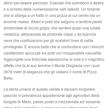
sforzi per essere percorso. Cascate che scendono a destra
e a sinistra dalle numerosissime valli laterali. Un torrente
che si allarga a un tratto in una pozza al cui centro sta un
enorme masso. Alberi e prati che salgono a lambire pareti
arrotondate di roccia grigia, che sembra quasi una colata
metallica, attraversata da profonde crepe o da bianche
vene che costituiscono per gli scalatori linee di salita
privilegiate. E ancora baite che si confondono con i blocchi
caratteristici spruzzati sui prati con insuperabile casualità.
Aggiungete una fortunata esposizione al sole e il magnifico
effetto che fa al suo termine il Monte Disgrazia con i suoi
3678 metri di eleganza che gli valsero il nome di Pizzo
Bello.
La storia umana di questa vallata è davvero singolare:
pascolo in prevalenza appartenente agli agricoltori della
borgata di Mello, paese posto a mezzacosta sul versante
retico della Valtellina, è stata per anni attraversata dagli