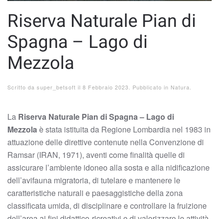
Riserva Naturale Pian di
Spagna – Lago di
Mezzola
Scritto da
super_betsoft
il
8 Febbraio 2023
. Pubblicato in
Natura
.
La
Riserva Naturale Pian di Spagna – Lago di
Mezzola
è stata istituita da Regione Lombardia nel 1983 in
attuazione delle direttive contenute nella Convenzione di
Ramsar (IRAN, 1971), aventi come finalità quelle di
assicurare l’ambiente idoneo alla sosta e alla nidificazione
dell’avifauna migratoria, di tutelare e mantenere le
caratteristiche naturali e paesaggistiche della zona
classificata umida, di disciplinare e controllare la fruizione
dell’area ai fini didattico-ricreativi e di valorizzare le attività