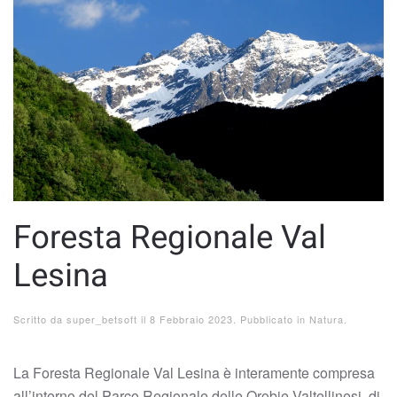
Foresta Regionale Val
Lesina
Scritto da
super_betsoft
il
8 Febbraio 2023
. Pubblicato in
Natura
.
La Foresta Regionale Val Lesina è interamente compresa
all’interno del Parco Regionale delle Orobie Valtellinesi, di