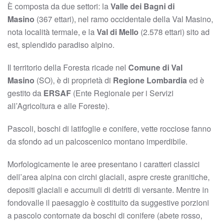
È composta da due settori: la
Valle dei Bagni di
Masino
(367 ettari), nel ramo occidentale della Val Masino,
nota località termale, e la
Val di Mello
(2.578 ettari) sito ad
est, splendido paradiso alpino.
Il territorio della Foresta ricade nel
Comune di Val
Masino
(SO), è di proprietà di
Regione Lombardia
ed è
gestito da
ERSAF
(Ente Regionale per i Servizi
all’Agricoltura e alle Foreste).
Pascoli, boschi di latifoglie e conifere, vette rocciose fanno
da sfondo ad un palcoscenico montano imperdibile.
Morfologicamente le aree presentano i caratteri classici
dell’area alpina con circhi glaciali, aspre creste granitiche,
depositi glaciali e accumuli di detriti di versante. Mentre in
fondovalle il paesaggio è costituito da suggestive porzioni
a pascolo contornate da boschi di conifere (abete rosso,