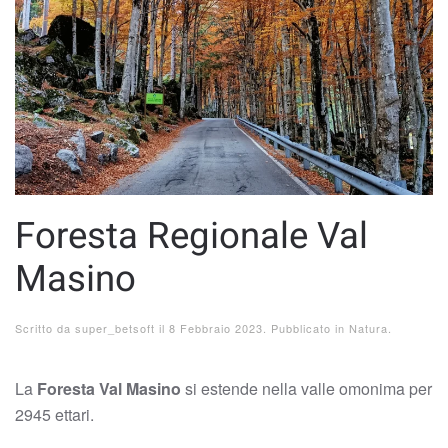
Foresta Regionale Val
Masino
Scritto da
super_betsoft
il
8 Febbraio 2023
. Pubblicato in
Natura
.
La
Foresta Val Masino
si estende nella valle omonima per
2945 ettari.