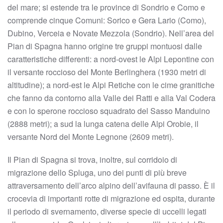
del mare; si estende tra le province di Sondrio e Como e
comprende cinque Comuni: Sorico e Gera Lario (Como),
Dubino, Verceia e Novate Mezzola (Sondrio). Nell’area del
Pian di Spagna hanno origine tre gruppi montuosi dalle
caratteristiche differenti: a nord-ovest le Alpi Lepontine con
il versante roccioso del Monte Berlinghera (1930 metri di
altitudine); a nord-est le Alpi Retiche con le cime granitiche
che fanno da contorno alla Valle dei Ratti e alla Val Codera
e con lo sperone roccioso squadrato del Sasso Manduino
(2888 metri); a sud la lunga catena delle Alpi Orobie, il
versante Nord del Monte Legnone (2609 metri).
Il Pian di Spagna si trova, inoltre, sul corridoio di
migrazione dello Spluga, uno dei punti di più breve
attraversamento dell’arco alpino dell’avifauna di passo. È il
crocevia di importanti rotte di migrazione ed ospita, durante
il periodo di svernamento, diverse specie di uccelli legati