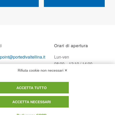
i
Orari di apertura
opoint@portedivaltellina.it
Lun-ven
08:00 – 12:10 / 14:00 –
tedivaltellina@lamiapec.it
18:10
Rifiuta cookie non necessari ✕
 0342 601140
Sabato
ACCETTA TUTTO
08:00 – 12:10
ACCETTA NECESSARI
Domenica e festivi
CHIUSO