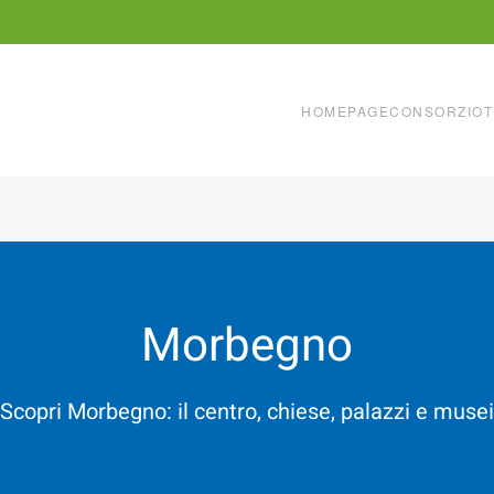
HOMEPAGE
CONSORZIO
T
Morbegno
Scopri Morbegno: il centro, chiese, palazzi e musei