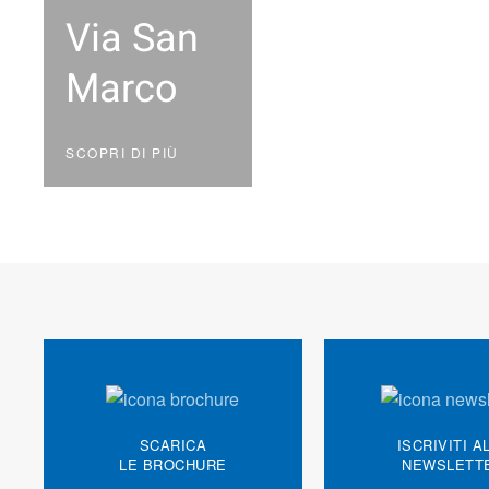
Via San
Marco
SCOPRI DI PIÙ
SCARICA
ISCRIVITI A
LE BROCHURE
NEWSLETT