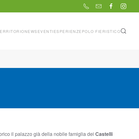
ERRITORIO
NEWS
EVENTI
ESPERIENZE
POLO FIERISTICO
orico il palazzo già della nobile famiglia dei
Castelli