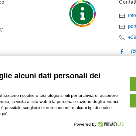
co
Contatt
a
inf
por
SO
+39
lie alcuni dati personali dei
utilizziamo i cookie e tecnologie simili per archiviare, accedere
pio, la visita al sito web o la personalizzazione degli annunci.
, è possibile scegliere di non consentire alcuni tipi di cookie.
 più.
Powered by
owered by
Noratech