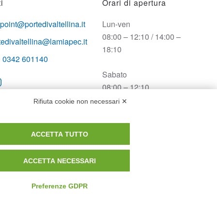
i
Orari di apertura
opoint@portedivaltellina.it
Lun-ven
08:00 – 12:10 / 14:00 –
tedivaltellina@lamiapec.it
18:10
 0342 601140
Sabato
08:00 – 12:10
Rifiuta cookie non necessari ✕
Domenica e festivi
CHIUSO
ACCETTA TUTTO
ACCETTA NECESSARI
Preferenze GDPR
Privacy Policy
Cookie Policy