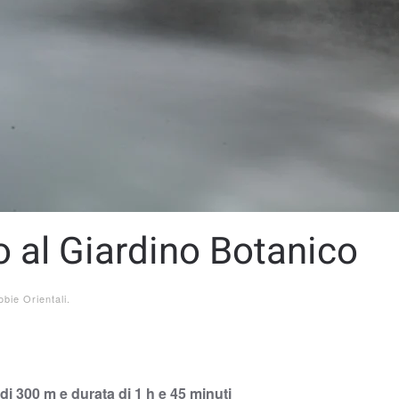
no al Giardino Botanico
obie Orientali
.
 di 300 m e durata di 1 h e 45 minuti