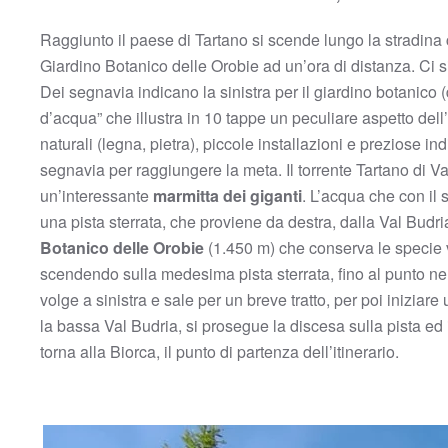
Raggiunto il paese di Tartano si scende lungo la stradina c
Giardino Botanico delle Orobie ad un’ora di distanza. Ci s
Dei segnavia indicano la sinistra per il giardino botanico
d’acqua” che illustra in 10 tappe un peculiare aspetto dell’
naturali (legna, pietra), piccole installazioni e preziose ind
segnavia per raggiungere la meta. Il torrente Tartano di Va
un’interessante
marmitta dei giganti
. L’acqua che con il 
una pista sterrata, che proviene da destra, dalla Val Budria
Botanico delle Orobie
(1.450 m) che conserva le specie ve
scendendo sulla medesima pista sterrata, fino al punto nel q
volge a sinistra e sale per un breve tratto, per poi iniziar
la bassa Val Budria, si prosegue la discesa sulla pista ed i
torna alla Biorca, il punto di partenza dell’itinerario.