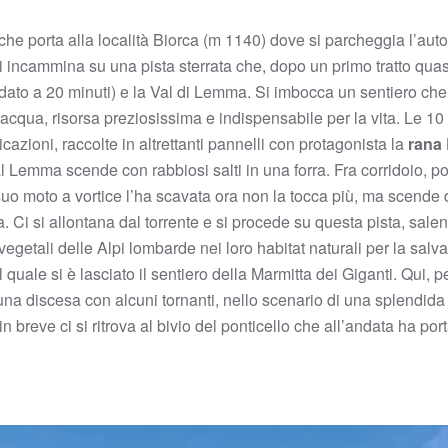
he porta alla località Biorca (m 1140) dove si parcheggia l’auto.
i incammina su una pista sterrata che, dopo un primo tratto quas
 (dato a 20 minuti) e la Val di Lemma. Si imbocca un sentiero che
acqua, risorsa preziosissima e indispensabile per la vita. Le 10 
icazioni, raccolte in altrettanti pannelli con protagonista la
rana
l Lemma scende con rabbiosi salti in una forra. Fra corridoio, po
suo moto a vortice l’ha scavata ora non la tocca più, ma scende d
. Ci si allontana dal torrente e si procede su questa pista, salen
getali delle Alpi lombarde nei loro habitat naturali per la salva
uale si è lasciato il sentiero della Marmitta dei Giganti. Qui, per
e una discesa con alcuni tornanti, nello scenario di una splendida 
n breve ci si ritrova al bivio del ponticello che all’andata ha por