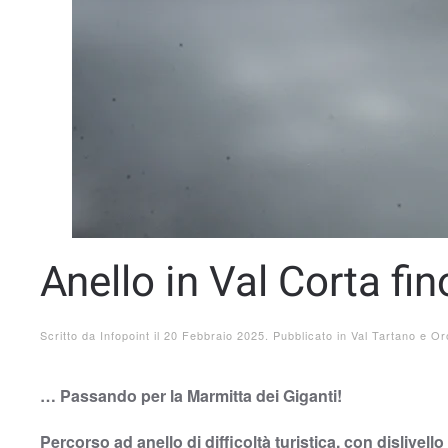
Anello in Val Corta fi
Scritto da
Infopoint
il
20 Febbraio 2025
. Pubblicato in
Val Tartano e Or
… Passando per la Marmitta dei Giganti!
Percorso ad anello di difficoltà turistica, con dislivello