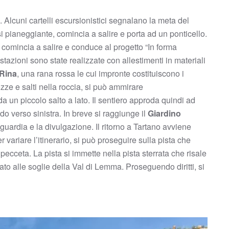
 Alcuni cartelli escursionistici segnalano la meta del
i pianeggiante, comincia a salire e porta ad un ponticello.
 comincia a salire e conduce al progetto “In forma
stazioni sono state realizzate con allestimenti in materiali
 Rina
, una rana rossa le cui impronte costituiscono i
zze e salti nella roccia, si può ammirare
a un piccolo salto a lato. Il sentiero approda quindi ad
do verso sinistra. In breve si raggiunge il
Giardino
guardia e la divulgazione. Il ritorno a Tartano avviene
 variare l’itinerario, si può proseguire sulla pista che
pecceta. La pista si immette nella pista sterrata che risale
tato alle soglie della Val di Lemma. Proseguendo diritti, si